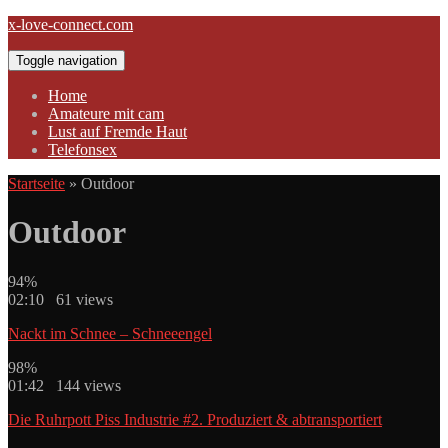
Skip
x-love-connect.com
to
content
Toggle navigation
Home
Amateure mit cam
Lust auf Fremde Haut
Telefonsex
Startseite
»
Outdoor
Outdoor
94%
02:10 61 views
Nackt im Schnee – Schneeengel
98%
01:42 144 views
Die Ruhrpott Piss Industrie #2. Produziert & abtransportiert