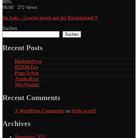
88%
06:00 272 views
Im Auto – Geschwängert auf der Rücksitzbank?!
Suchen
Suchen
Recent Posts
MadameSvea
BDSM-Day
Popp-Sylvie
AnnikaRose
Wet-Wonder
Recent Comments
A WordPress Commenter
zu
Hello world!
Archives
November 2021